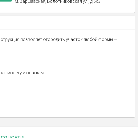
м. Варшавская, Болотниковская ул., д.5к3
конструкция позволяет огородить участок любой формы —
трафиолету и осадкам.
СОЦСЕТИ