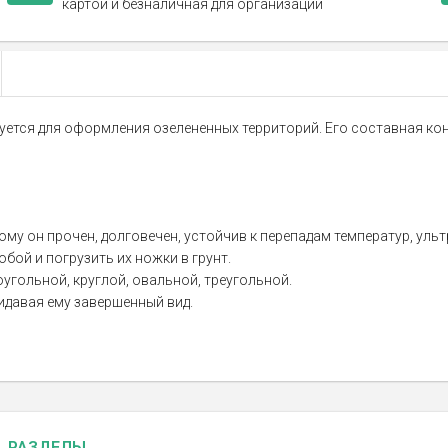
картой и безналичная для организаций
ьзуется для оформления озелененных территорий. Его составная 
у он прочен, долговечен, устойчив к перепадам температур, уль
бой и погрузить их ножки в грунт.
ольной, круглой, овальной, треугольной.
давая ему завершенный вид.
РАЗДЕЛЫ