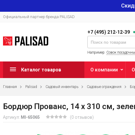
Скид
Официальный партнер бренда PALISAD
+7 (495) 212-12-39
Например:
Совок посадочн
Каталог товаров
О компании
О
Главная
Palisad
Садовый инвентарь
Садовые ограждения
Бо
Бордюр Прованс, 14 х 310 см, зеле
Артикул:
MI-65065
(0 отзывов)