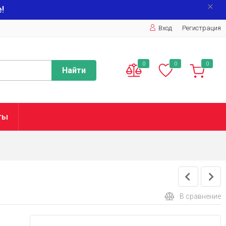
!
Вход
Регистрация
0
0
0
Найти
ты
В сравнение