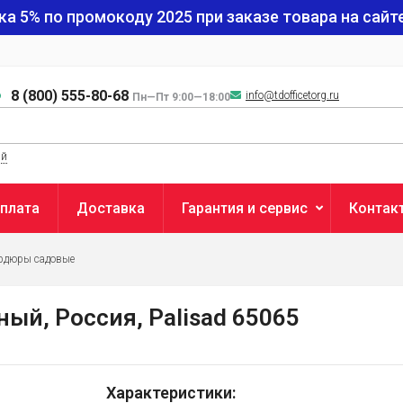
ка 5% по промокоду
2025
при заказе товара на сайте
8 (800) 555-80-68
info@tdofficetorg.ru
Пн—Пт 9:00—18:00
ый
плата
Доставка
Гарантия и сервис
Контак
рдюры садовые
ный, Россия, Palisad 65065
Характеристики: