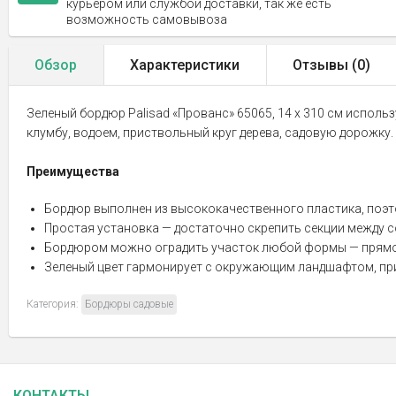
курьером или службой доставки, так же есть
возможность самовывоза
Обзор
Характеристики
Отзывы (
0
)
Зеленый бордюр Palisad «Прованс» 65065, 14 х 310 см испол
клумбу, водоем, приствольный круг дерева, садовую дорожку.
Преимущества
Бордюр выполнен из высококачественного пластика, поэтом
Простая установка — достаточно скрепить секции между со
Бордюром можно оградить участок любой формы — прямоуг
Зеленый цвет гармонирует с окружающим ландшафтом, при
Категория:
Бордюры садовые
КОНТАКТЫ