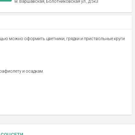
м. Варшавская, Болотниковская ул., д.5к3
мощью можно оформить цветники, грядки и приствольные круги
трафиолету и осадкам.
СОЦСЕТИ