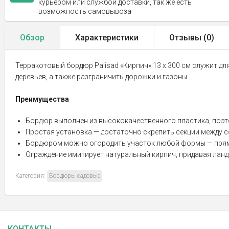
курьером или службой доставки, так же есть
возможность самовывоза
Обзор
Характеристики
Отзывы (
0
)
Терракотовый бордюр Palisad «Кирпич» 13 х 300 см служит дл
деревьев, а также разграничить дорожки и газоны.
Преимущества
Бордюр выполнен из высококачественного пластика, поэтом
Простая установка — достаточно скрепить секции между со
Бордюром можно огородить участок любой формы — прямо
Ограждение имитирует натуральный кирпич, придавая лан
Категория:
Бордюры садовые
КОНТАКТЫ