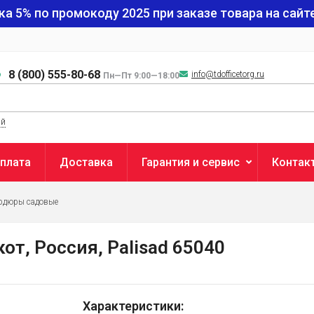
ка 5% по промокоду
2025
при заказе товара на сайте
8 (800) 555-80-68
info@tdofficetorg.ru
Пн—Пт 9:00—18:00
ый
плата
Доставка
Гарантия и сервис
Контак
рдюры садовые
от, Россия, Palisad 65040
Характеристики: