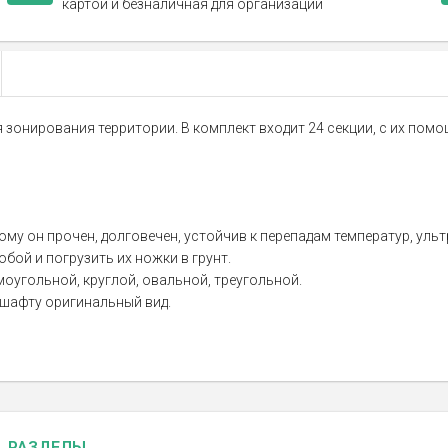
картой и безналичная для организаций
я зонирования территории. В комплект входит 24 секции, с их по
у он прочен, долговечен, устойчив к перепадам температур, уль
бой и погрузить их ножки в грунт.
угольной, круглой, овальной, треугольной.
дшафту оригинальный вид.
РАЗДЕЛЫ