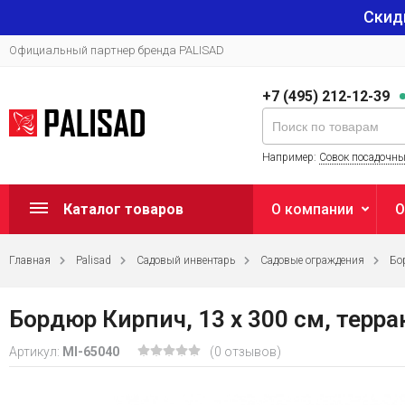
Скид
Официальный партнер бренда PALISAD
+7 (495) 212-12-39
Например:
Совок посадочн
Каталог товаров
О компании
О
Главная
Palisad
Садовый инвентарь
Садовые ограждения
Бо
Бордюр Кирпич, 13 х 300 см, террак
Артикул:
MI-65040
(0 отзывов)