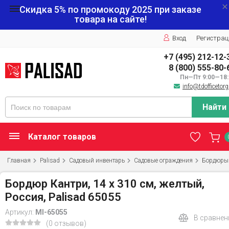
Скидка 5% по промокоду
2025
при заказе
товара на сайте!
Вход
Регистрац
+7 (495) 212-12-
8 (800) 555-80-
Пн—Пт 9:00—18:
info@tdofficetorg
Найти
Каталог товаров
Главная
Palisad
Садовый инвентарь
Садовые ограждения
Бордюры
Бордюр Кантри, 14 х 310 см, желтый,
Россия, Palisad 65055
Артикул:
MI-65055
В сравнен
(0 отзывов)