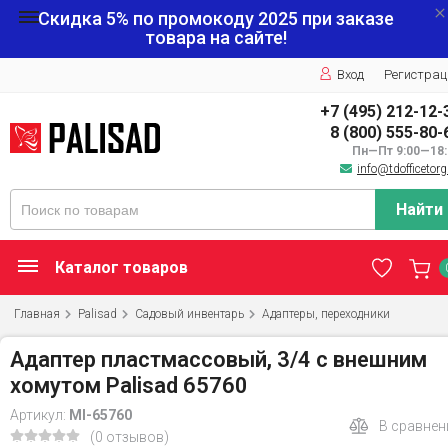
Скидка 5% по промокоду
2025
при заказе
товара на сайте!
Вход
Регистрац
+7 (495) 212-12-
8 (800) 555-80-
Пн—Пт 9:00—18:
info@tdofficetorg
Найти
Каталог товаров
Главная
Palisad
Садовый инвентарь
Адаптеры, переходники
Адаптер пластмассовый, 3/4 с внешним
хомутом Palisad 65760
Артикул:
MI-65760
В сравнен
(0 отзывов)