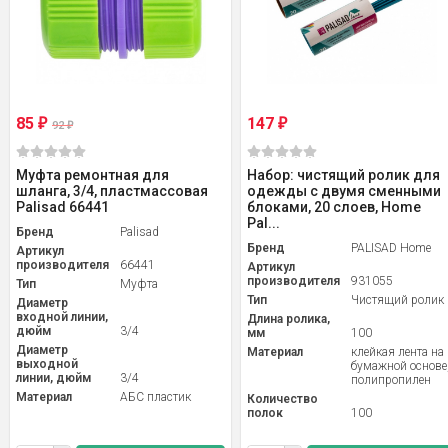
85
147
₽
₽
92
₽
Муфта ремонтная для
Набор: чистящий ролик для
шланга, 3/4, пластмассовая
одежды с двумя сменными
Palisad 66441
блоками, 20 слоев, Home
Pal...
Бренд
Palisad
Бренд
PALISAD Home
Артикул
производителя
66441
Артикул
производителя
931055
Тип
Муфта
Тип
Чистящий ролик
Диаметр
входной линии,
Длина ролика,
дюйм
3/4
мм
100
Диаметр
Материал
клейкая лента на
выходной
бумажной основе
линии, дюйм
3/4
полипропилен
Материал
АБС пластик
Количество
полок
100